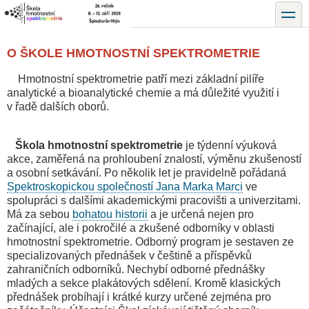
Přejít
toggle
k
hlavnímu
obsahu
O ŠKOLE HMOTNOSTNÍ SPEKTROMETRIE
Hmotnostní spektrometrie patří mezi základní pilíře
analytické a bioanalytické chemie a má důležité využití i
v řadě dalších oborů.
Škola hmotnostní spektrometrie
je týdenní výuková
akce, zaměřená na prohloubení znalostí, výměnu zkušeností
a osobní setkávání. Po několik let je pravidelně pořádaná
Spektroskopickou společností Jana Marka Marci
ve
spolupráci s dalšími akademickými pracovišti a univerzitami.
Má za sebou
bohatou historii
a je určená nejen pro
začínající, ale i pokročilé a zkušené odborníky v oblasti
hmotnostní spektrometrie. Odborný program je sestaven ze
specializovaných přednášek v češtině a příspěvků
zahraničních odborníků. Nechybí odborné přednášky
mladých a sekce plakátových sdělení. Kromě klasických
přednášek probíhají i krátké kurzy určené zejména pro